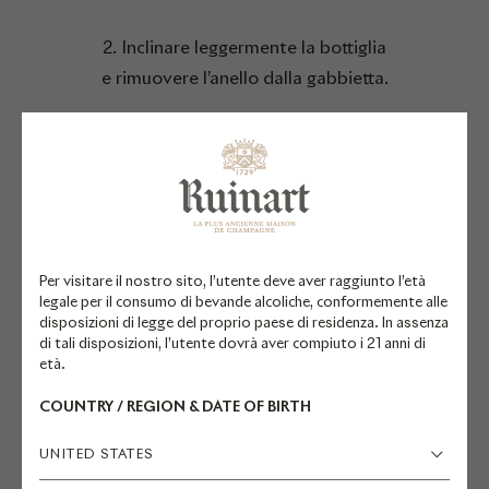
2. Inclinare leggermente la bottiglia
e rimuovere l’anello dalla gabbietta.
3. Rimuovere la gabbietta e la sua
copertura, tenendo fermo il tappo.
Assicurarsi che il tappo non sia
puntato verso un ospite.
Per visitare il nostro sito, l’utente deve aver raggiunto l’età
4. Tenere saldamente il tappo
legale per il consumo di bevande alcoliche, conformemente alle
mantenendo una buona presa sul
disposizioni di legge del proprio paese di residenza. In assenza
di tali disposizioni, l’utente dovrà aver compiuto i 21 anni di
corpo della bottiglia.
età.
COUNTRY / REGION & DATE OF BIRTH
5. Girare il corpo della bottiglia per
liberare delicatamente il tappo dal
UNITED STATES
collo senza farlo scivolare fuori.