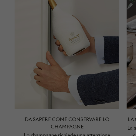
DA SAPERE COME CONSERVARE LO
LA
CHAMPAGNE
La 
Lo champagne richiede una attenzione
c