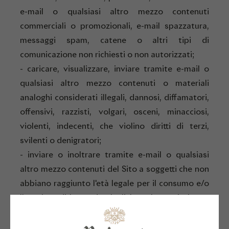
e-mail o qualsiasi altro mezzo contenuti
commerciali o promozionali, e-mail spazzatura,
messaggi spam, catene o altri tipi di
comunicazione non richiesti o non autorizzati;
- caricare, visualizzare, inviare tramite e-mail o
qualsiasi altro mezzo contenuti o materiali
analoghi considerati illegali, dannosi, diffamatori,
offensivi, razzisti, volgari, osceni, minacciosi,
violenti, indecenti, che violino diritti di terzi,
svilenti o denigratori;
- inviare o inoltrare tramite e-mail o qualsiasi
altro mezzo contenuti del Sito a soggetti che non
abbiano raggiunto l'età legale per il consumo e/o
l'acquisto di bevande alcoliche nel proprio luogo
di residenza.
Ciascun utente ha l'obbligo di osservare i