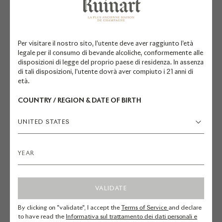
regolamenti, le leggi e le norme che disciplinano
la condotta degli utenti su internet e la
trasmissione dei dati tecnici.
Per visitare il nostro sito, l’utente deve aver raggiunto l’età
A sua assoluta discrezione, la Società si riserva il
legale per il consumo di bevande alcoliche, conformemente alle
disposizioni di legge del proprio paese di residenza. In assenza
diritto di bloccare o negare l'accesso dell'utente
di tali disposizioni, l’utente dovrà aver compiuto i 21 anni di
al Sito senza alcun preavviso, a seguito di
età.
violazioni da parte del medesimo degli obblighi
COUNTRY / REGION & DATE OF BIRTH
previsti dalle presenti Condizioni di utilizzo e/o
da documenti ad esse correlati, fermo restando il
UNITED STATES
diritto da parte della Società di chiedere un
risarcimento danni all'utente inadempiente.
1.4 Contenuti creati dall'utente (ove applicabile)
VALIDATE
L'utente è considerato l'unico responsabile di
qualsiasi contenuto pubblicato o caricato sul
By clicking on "validate", I accept the
Terms of Service
and declare
to have read the
Informativa sul trattamento dei dati personali e
Sito, e delle conseguenze derivanti dalla sua