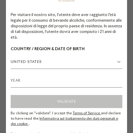
LA PRENTHESI
Per visitare il nostro sito, l’utente deve aver raggiunto l’età
UN MENÙ DI STAGIONE
legale per il consumo di bevande alcoliche, conformemente alle
disposizioni di legge del proprio paese di residenza. In assenza
di tali disposizioni, l’utente dovrà aver compiuto i 21 anni di
età.
Scopri la Maison Ruinart e vivi
COUNTRY / REGION & DATE OF BIRTH
un’esperienza gastronomica unica
in un ambiente intimo.
UNITED STATES
Menù di cinque portate con
ingredienti di stagione,
accompagnato da una
VALIDATE
degustazione di cinque champagne
Ruinart, tra cui cuvée esclusive.
By clicking on "validate", I accept the
Terms of Service
and declare
to have read the
Informativa sul trattamento dei dati personali e
dei cookie
.
Ti invitiamo ad informarci in