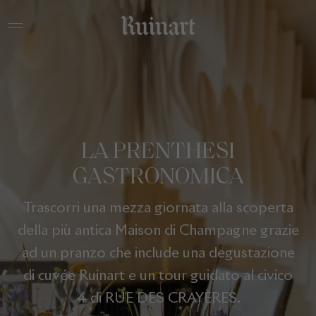
LA PRENTHESI
GASTRONOMICA
Trascorri una mezza giornata alla scoperta
della più antica Maison di Champagne grazie
ad un pranzo che include una degustazione
di cuvée Ruinart e un tour guidato al civico
4 di RUE DES CRAYÈRES.