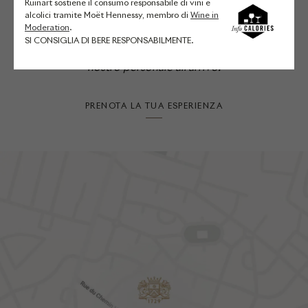
Ruinart sostiene il consumo responsabile di vini e
anticipo su eventuali allergie
alcolici tramite Moët Hennessy, membro di
Wine in
alimentari per e-mail dopo la tua
Moderation
.
SI CONSIGLIA DI BERE RESPONSABILMENTE.
prenotazione, e di comunicarlo al
nostro personale all’arrivo.
PRENOTA LA TUA ESPERIENZA