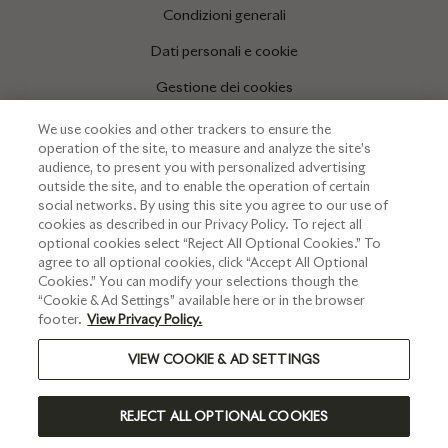
Condizioni generali
Dati personali e cookie
Gestione dei cookies
We use cookies and other trackers to ensure the
operation of the site, to measure and analyze the site’s
INFORMAZIONI
audience, to present you with personalized advertising
outside the site, and to enable the operation of certain
Press corner
social networks. By using this site you agree to our use of
cookies as described in our Privacy Policy. To reject all
optional cookies select “Reject All Optional Cookies.” To
agree to all optional cookies, click “Accept All Optional
Cookies.” You can modify your selections though the
“Cookie & Ad Settings” available here or in the browser
footer.
View Privacy Policy.
VIEW COOKIE & AD SETTINGS
BEVI RESPONSABILMENTE
REJECT ALL OPTIONAL COOKIES
©2023 RUINART - TUTTI DIRITTI RISERVATI