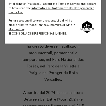
By clicking on "validate", I accept the
Terms of Service
and declare
esclusivamente basate su materiali
to have read the
Informativa sul trattamento dei dati personali e
dei cookie
.
naturali. Appassionata di botanica
e delle scoperte scientifiche che ci
Ruinart sostiene il consumo responsabile di vini e
alcolici tramite Moët Hennessy, membro di
Wine in
permettono di comprenderla
Moderation
.
meglio, mira a condividere nuove
SI CONSIGLIA DI BERE RESPONSABILMENTE.
esperienze con la natura. Demoisy
ha creato diverse installazioni
monumentali, permanenti e
temporanee, nel Parc National des
Forêts, nel Parc de la Villette a
Parigi e nel Potager du Roi a
Versailles.
A partire dal 2024, la sua scultura
Between Us (Entre Nous, 2024) è
esposta presso il numero 4 di RUE