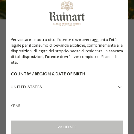
Per visitare il nostro sito, l’utente deve aver raggiunto l’età
LÉLIA DEMOISY
legale per il consumo di bevande alcoliche, conformemente alle
disposizioni di legge del proprio paese di residenza. In assenza
di tali disposizioni, l’utente dovrà aver compiuto i 21 anni di
età.
COUNTRY / REGION & DATE OF BIRTH
Nata nel 1991, Lélia Demoisy vive e
lavora nella regione di Yvelines,
UNITED STATES
vicino a Parigi. Le sue sculture e
installazioni esaminano la nostra
relazione con la natura. Spesso
abbinato all’acciaio, il simbolo
dell’albero occupa una posizione
VALIDATE
chiave nelle sue opere, quasi