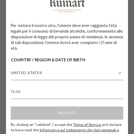
condivisione del sapere con
sommelier di tutto il mondo”
Frédéric Panaïotis, antico Chef de caves, Maison
Per visitare il nostro sito, l’utente deve aver raggiunto l’età
Ruinart
legale per il consumo di bevande alcoliche, conformemente alle
disposizioni di legge del proprio paese di residenza. In assenza
di tali disposizioni, l’utente dovrà aver compiuto i 21 anni di
età.
COUNTRY / REGION & DATE OF BIRTH
UNITED STATES
VALIDATE
By clicking on "validate", I accept the
Terms of Service
and declare
to have read the
Informativa sul trattamento dei dati personali e