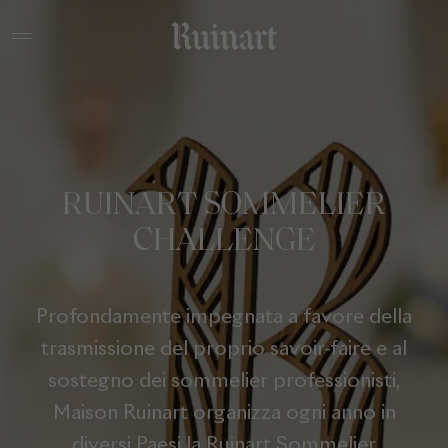
RUINART SOMMELIER
CHALLENGE
Profondamente impegnata a favore della
trasmissione del proprio savoir-faire e al
sostegno dei sommelier professionisti,
Maison Ruinart organizza ogni anno in
diversi Paesi la Ruinart Sommelier