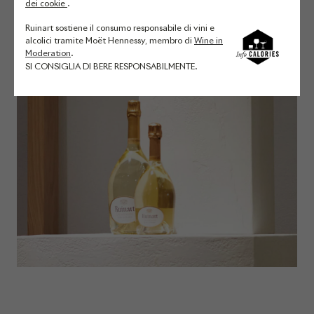
dei cookie
.
Ruinart sostiene il consumo responsabile di vini e
alcolici tramite Moët Hennessy, membro di
Wine in
Moderation
.
SI CONSIGLIA DI BERE RESPONSABILMENTE.