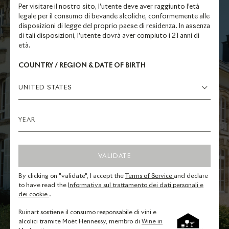
Per visitare il nostro sito, l’utente deve aver raggiunto l’età
legale per il consumo di bevande alcoliche, conformemente alle
disposizioni di legge del proprio paese di residenza. In assenza
di tali disposizioni, l’utente dovrà aver compiuto i 21 anni di
TADASHI KAWAMATA AL
età.
CIVICO DI
COUNTRY / REGION & DATE OF BIRTH
4 RUE DES CRAYÈRES
UNITED STATES
Scopri le opere di Tadashi Kawamata al
civico 4 RUE DES CRAYÈRES, presso i
giardini di Maison Ruinart.
VALIDATE
By clicking on "validate", I accept the
Terms of Service
and declare
SCOPRI DI PIÙ
to have read the
Informativa sul trattamento dei dati personali e
dei cookie
.
Ruinart sostiene il consumo responsabile di vini e
alcolici tramite Moët Hennessy, membro di
Wine in