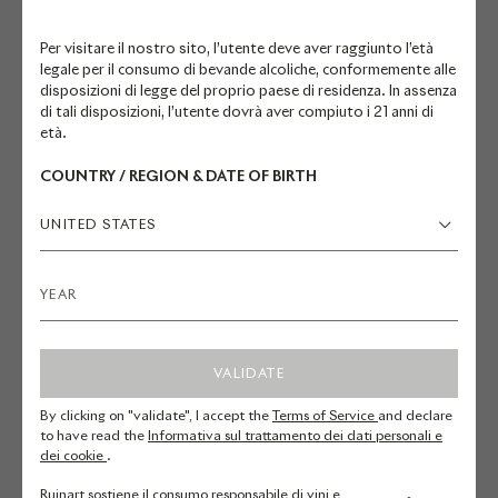
opere. A volte piatte, a volte in
Per visitare il nostro sito, l’utente deve aver raggiunto l’età
rilievo, le sue decorazioni con fili
legale per il consumo di bevande alcoliche, conformemente alle
dorati rivelano una forte
disposizioni di legge del proprio paese di residenza. In assenza
di tali disposizioni, l’utente dovrà aver compiuto i 21 anni di
espressività e una creatività senza
età.
limiti.
COUNTRY / REGION & DATE OF BIRTH
Per realizzare questo progetto
UNITED STATES
eccezionale, l’artista ha collaborato
con un savoir-faire
complementare. L’artigiana, Anaïs
Jarnoux, specialista nel
rivestimento tessile, ha realizzato
VALIDATE
un supporto in tessuto su misura,
By clicking on "validate", I accept the
Terms of Service
and declare
pensato per adattarsi alla bottiglia
to have read the
Informativa sul trattamento dei dati personali e
e accogliere il ricamo. Infine, per
dei cookie
.
mettere in risalto l’intera creazione,
Ruinart sostiene il consumo responsabile di vini e