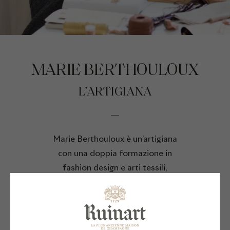
MARIE BERTHOULOUX
L’ARTIGIANA
Marie Berthouloux è un’artigiana
con una doppia formazione in
fashion design e arti tessili,
specializzata in ricami metallici.
Reinventa tecniche tradizionali per
dare un nuovo dinamismo alle sue