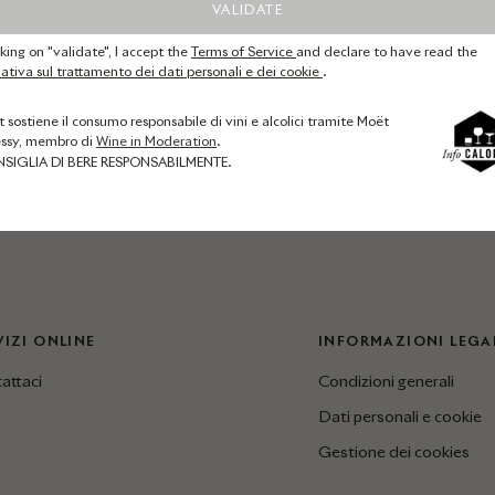
VALIDATE
cking on "validate", I accept the
Terms of Service
and declare to have read the
ativa sul trattamento dei dati personali e dei cookie
.
t sostiene il consumo responsabile di vini e alcolici tramite Moët
ssy, membro di
Wine in Moderation
.
NSIGLIA DI BERE RESPONSABILMENTE.
VIZI ONLINE
INFORMAZIONI LEGA
attaci
Condizioni generali
Dati personali e cookie
Gestione dei cookies