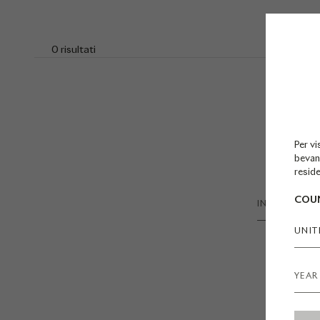
0 risultati
Per vi
bevan
reside
COUN
UNIT