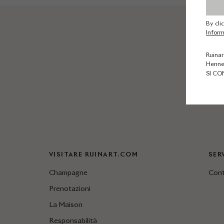
By cli
Inform
Ruinar
Henne
SI CO
VISITARE RUINART.COM
SER
Champagne
Cont
Prenotazioni
La Maison
Responsabilità