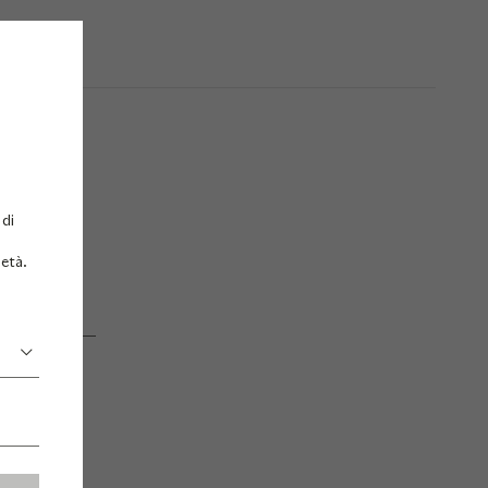
 di
 età.