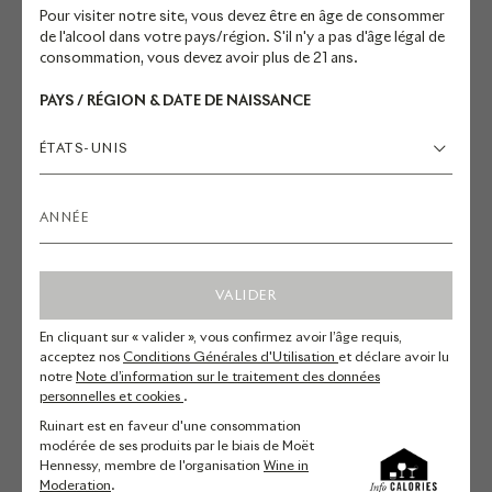
Grenouillère à La Madeleine-Sous
Pour visiter notre site, vous devez être en âge de consommer
Montreuil.
de l'alcool dans votre pays/région. S'il n'y a pas d'âge légal de
consommation, vous devez avoir plus de 21 ans.
Les cuvées Ruinart Rosé et Dom
PAYS / RÉGION & DATE DE NAISSANCE
Ruinart Rosé 2007, expressions
ÉTATS-UNIS
singulières du goût Ruinart, y
seront particulièrement mises à
l’honneur.
VISITER LA GRENOUILLÈRE
VALIDER
En cliquant sur « valider », vous confirmez avoir l’âge requis,
acceptez nos
Conditions Générales d'Utilisation
et déclare avoir lu
notre
Note d’information sur le traitement des données
personnelles et cookies
.
Ruinart est en faveur d'une consommation
modérée de ses produits par le biais de Moët
Hennessy, membre de l'organisation
Wine in
Moderation
.