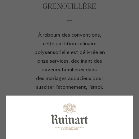
GRENOUILLÈRE
À rebours des conventions,
cette partition culinaire
polysensorielle est délivrée en
onze services, déclinant des
saveurs familières dans
des mariages audacieux pour
susciter l’étonnement, l’émoi.
Ce menu exclusif accords mets et
champagne Ruinart est proposé
sur réservation les 02 novembre,
23 novembre et 14 décembre à la