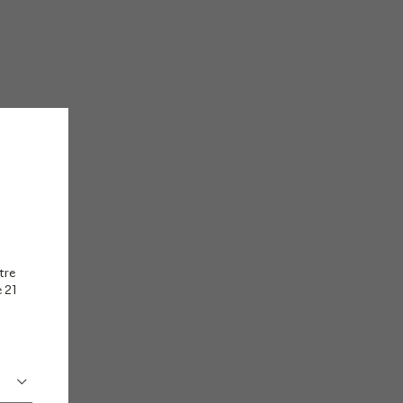
tre
e 21