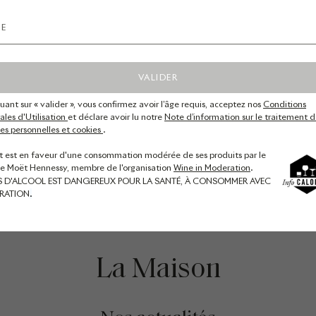
Les braseros d'été
4 rue des crayères, reims
VALIDER
Le Bar by Ruinart
quant sur « valider », vous confirmez avoir l’âge requis, acceptez nos
Conditions
les d'Utilisation
et déclare avoir lu notre
Note d’information sur le traitement d
Les jardins
s personnelles et cookies
.
Les crayères
t est en faveur d'une consommation modérée de ses produits par le
de Moët Hennessy, membre de l'organisation
Wine in Moderation
.
S D'ALCOOL EST DANGEREUX POUR LA SANTÉ, À CONSOMMER AVEC
Le savoir-faire œnologique
RATION
.
La
Maison