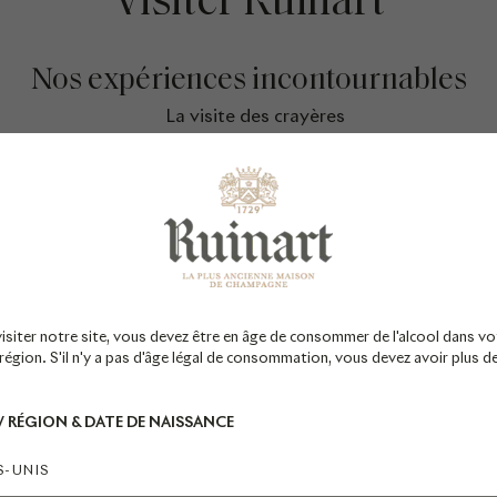
Visiter Ruinart
Nos expériences incontournables
La visite des crayères
La visite Signature Chardonnay
La visite culture et nature
Le déjeuner Ruinart
Nos expériences d'exception
visiter notre site, vous devez être en âge de consommer de l'alcool dans vo
égion. S'il n'y a pas d'âge légal de consommation, vous devez avoir plus d
Les dîners Ruinart par Arnaud Donckele***
La parenthèse gastronomique
 / RÉGION & DATE DE NAISSANCE
L'expérience Petit R
S-UNIS