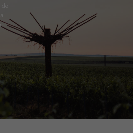
 de
la
on
.