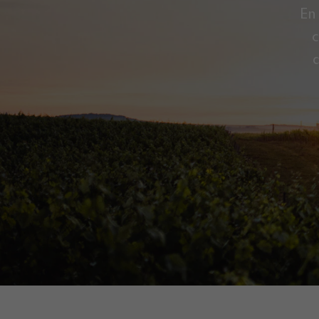
En
c
d