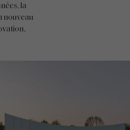
nées, la
un nouveau
novation,