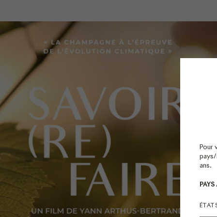
Pour 
pays/r
ans.
PAYS
ÉTAT