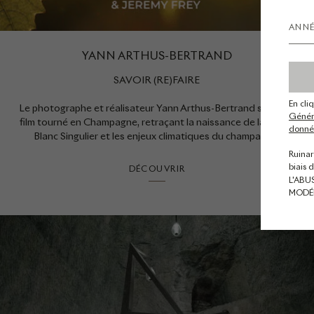
YANN ARTHUS-BERTRAND
SAVOIR (RE)FAIRE
En cli
Le photographe et réalisateur Yann Arthus-Bertrand signe un
Généra
film tourné en Champagne, retraçant la naissance de la cuvée
donnée
Blanc Singulier et les enjeux climatiques du champagne.
Ruinar
biais 
DÉCOUVRIR
L'ABU
MODÉ