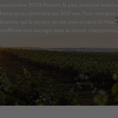
 septembre 2029, Ruinart, la plus ancienne maison
hampagne, célébrera ses 300 ans. Pour marquer 
écennie qui la sépare de cet anniversaire, la Mais
réaffirme son ancrage dans le terroir champenois