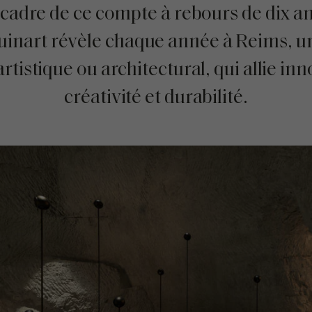
 cadre de ce compte à rebours de dix an
inart révèle chaque année à Reims, 
artistique ou architectural, qui allie in
créativité et durabilité.