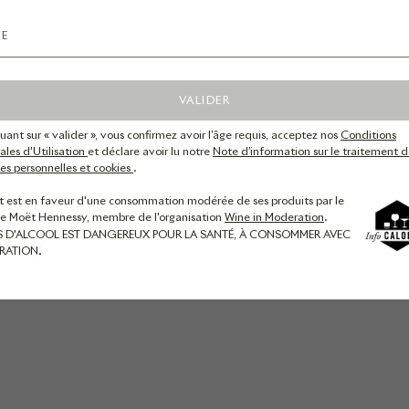
NILS-UDO
VALIDER
HABITATS
quant sur « valider », vous confirmez avoir l’âge requis, acceptez nos
Conditions
NILS-UDO, pionnier du land art, a créé trois sculptures en bois
les d'Utilisation
et déclare avoir lu notre
Note d’information sur le traitement d
et pampre, une installation au coeur du vignoble, témoignant
s personnelles et cookies
.
de l’engagement de la maison en faveur de la biodiversité.
t est en faveur d'une consommation modérée de ses produits par le
de Moët Hennessy, membre de l'organisation
Wine in Moderation
.
DÉCOUVRIR
S D'ALCOOL EST DANGEREUX POUR LA SANTÉ, À CONSOMMER AVEC
RATION
.