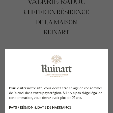
VALÉRIE RADOU
CHEFFE EN RÉSIDENCE
DE LA MAISON
RUINART
Après une solide formation en
école hôtelière, Valérie Radou se
forme auprès des plus grands
chefs et complète son
apprentissage à Saulieu au
Pour visiter notre site, vous devez être en âge de consommer
restaurant gastronomique « La
de l'alcool dans votre pays/région. S'il n'y a pas d'âge légal de
Côte d’Or » de Bernard Loiseau et
consommation, vous devez avoir plus de 21 ans.
au Chabichou, table étoilée du
PAYS / RÉGION & DATE DE NAISSANCE
chef Michel Rochedy à Courchevel.