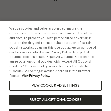
We use cookies and other trackers to ensure the
operation of the site, to measure and analyze the site’s
audience, to present you with personalized advertising
outside the site, and to enable the operation of certain
Interdiction de vente de boissons alcooliques aux mineurs de
social networks. By using this site you agree to our use of
moins de 18 ans.
La preuve de majorité de l’acheteur est exigée au
cookies as described in our Privacy Policy. To reject all
moment de la vente en ligne
optional cookies select “Reject All Optional Cookies.” To
agree to all optional cookies, click “Accept All Optional
CODE DE LA SANTÉ PUBLIQUE.ART L.3342-1 ET L.3353-3
Cookies.” You can modify your selections though the
“Cookie & Ad Settings” available here or in the browser
footer.
View Privacy Policy.
VIEW COOKIE & AD SETTINGS
L'ABUS D’ALCOOL EST DANGEREUX POUR LA SANTÉ, À
CONSOMMER AVEC MODÉRATION
REJECT ALL OPTIONAL COOKIES
©2024 RUINART - TOUS DROITS RÉSERVÉS