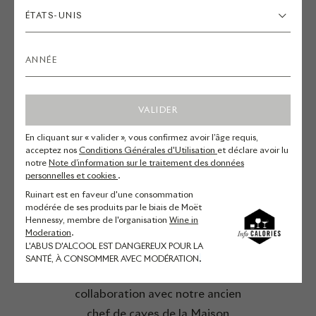
ÉTATS-UNIS
Riche de plusieurs années
d’expérience, la cheffe décide de se
lancer dans le métier de « chef à
domicile », menée par l’envie de
cuisiner au plus proche de ses
VALIDER
convives.
En cliquant sur « valider », vous confirmez avoir l’âge requis,
acceptez nos
Conditions Générales d'Utilisation
et déclare avoir lu
Pour la Maison Ruinart, elle
notre
Note d’information sur le traitement des données
imagine une cuisine simple et
personnelles et cookies
.
raffinée, dans la juste tonalité de la
Ruinart est en faveur d'une consommation
modérée de ses produits par le biais de Moët
saison. Inspirée par les produits de
Hennessy, membre de l'organisation
Wine in
Moderation
.
la région, elle n’hésite pas à aller à
L'ABUS D'ALCOOL EST DANGEREUX POUR LA
la rencontre des producteurs et
SANTÉ, À CONSOMMER AVEC MODÉRATION
.
artisans locaux. En étroite
collaboration avec notre ancien
chef de caves de la Maison