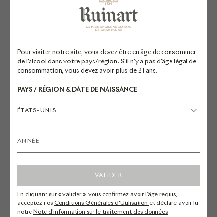
Caisse bois - 3 Bouteilles - 75 cL
Magnum sous étui - 1,5 L
277,00 €
215,00 €
Pour visiter notre site, vous devez être en âge de consommer
de l'alcool dans votre pays/région. S'il n'y a pas d'âge légal de
consommation, vous devez avoir plus de 21 ans.
8
produits vus sur 8
PAYS / RÉGION & DATE DE NAISSANCE
ÉTATS-UNIS
La newsletter Ruinart
*Champ obligatoire
VALIDER
En cliquant sur « valider », vous confirmez avoir l’âge requis,
acceptez nos
Conditions Générales d'Utilisation
et déclare avoir lu
notre
Note d’information sur le traitement des données
S'INSCRIRE