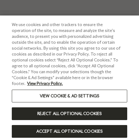
We use cookies and other trackers to ensure the
operation of the site, to measure and analyze the site’s
audience, to present you with personalized advertising
outside the site, and to enable the operation of certain
Interdiction de vente de boissons alcooliques aux mineurs de
social networks. By using this site you agree to our use of
moins de 18 ans.
La preuve de majorité de l’acheteur est exigée au
cookies as described in our Privacy Policy. To reject all
moment de la vente en ligne
optional cookies select “Reject All Optional Cookies.” To
agree to all optional cookies, click “Accept All Optional
CODE DE LA SANTÉ PUBLIQUE.ART L.3342-1 ET L.3353-3
Cookies.” You can modify your selections though the
“Cookie & Ad Settings” available here or in the browser
footer.
View Privacy Policy.
VIEW COOKIE & AD SETTINGS
L'ABUS D’ALCOOL EST DANGEREUX POUR LA SANTÉ, À
CONSOMMER AVEC MODÉRATION
REJECT ALL OPTIONAL COOKIES
©2024 RUINART - TOUS DROITS RÉSERVÉS
FRANCE | FR
ACCEPT ALL OPTIONAL COOKIES