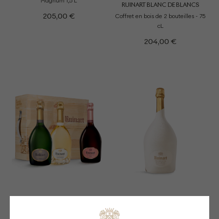
Magnum 1,5 L
RUINART BLANC DE BLANCS
205,00 €
Coffret en bois de 2 bouteilles - 75
cL
204,00 €
PERSONNALISABLE
PERSONNALISABLE
DÉCOUVERTE 3 CUVÉES
RUINART BLANC DE BLANCS