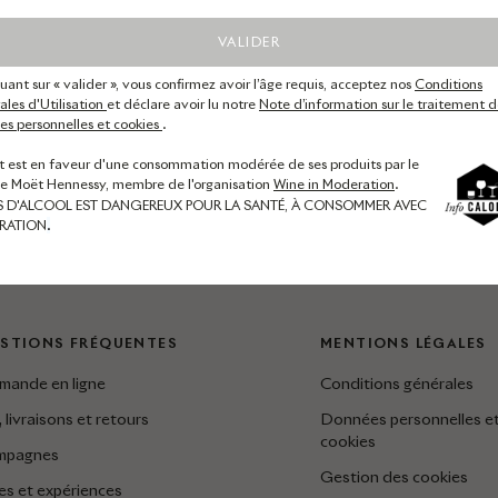
VALIDER
quant sur « valider », vous confirmez avoir l’âge requis, acceptez nos
Conditions
les d'Utilisation
et déclare avoir lu notre
Note d’information sur le traitement d
s personnelles et cookies
.
t est en faveur d'une consommation modérée de ses produits par le
de Moët Hennessy, membre de l'organisation
Wine in Moderation
.
S D'ALCOOL EST DANGEREUX POUR LA SANTÉ, À CONSOMMER AVEC
RATION
.
STIONS FRÉQUENTES
MENTIONS LÉGALES
ande en ligne
Conditions générales
, livraisons et retours
Données personnelles e
cookies
mpagnes
Gestion des cookies
tes et expériences