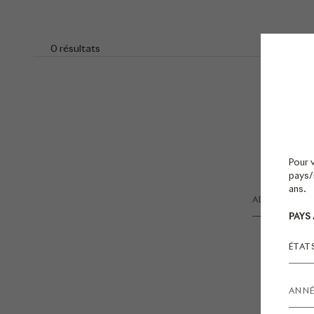
0 résultats
Pour 
pays/r
ans.
PAYS
ÉTAT