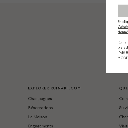
En cli
Généra
donnée
Ruinar
biais 
L'ABU
MODÉ
EXPLORER RUINART.COM
QUE
Champagnes
Comm
Réservations
Suivi
La Maison
Cha
Engagements
Visi