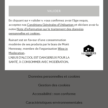
Champagnes
VALIDER
Visites et expériences
En cliquant sur « valider », vous confirmez avoir l’âge requis,
acceptez nos
Conditions Générales d'Utilisation
et déclare avoir lu
Autres questions
notre
Note d’information sur le traitement des données
personnelles et cookies
.
Compte et newsletter
Ruinart est en faveur d'une consommation
Nous contacter
modérée de ses produits par le biais de Moët
Hennessy, membre de l'organisation
Wine in
Moderation
.
L'ABUS D'ALCOOL EST DANGEREUX POUR LA
MENTIONS LÉGALES
SANTÉ, À CONSOMMER AVEC MODÉRATION
.
Conditions générales
Données personnelles et cookies
Gestion des cookies
Accessibilité : non conforme
Caractéristiques environnementales