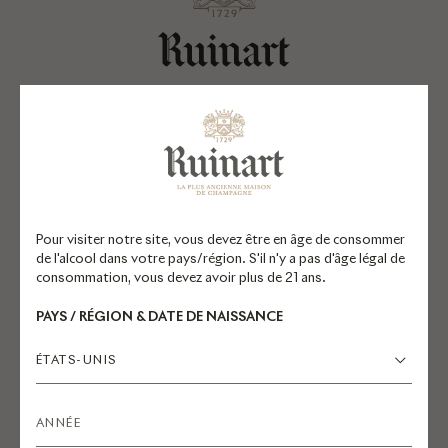
EXPLORER RUINART.COM
Champagnes
Réservations
La Maison
Pour visiter notre site, vous devez être en âge de consommer
de l'alcool dans votre pays/région. S'il n'y a pas d'âge légal de
Engagements
consommation, vous devez avoir plus de 21 ans.
Mécénat
PAYS / RÉGION & DATE DE NAISSANCE
ÉTATS-UNIS
QUESTIONS FRÉQUENTES
Commande en ligne
Suivi, livraisons et retours