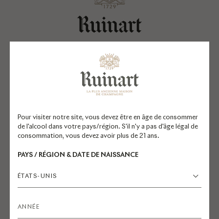
EXPLORER RUINART.COM
Champagnes
Réservations
La Maison
Pour visiter notre site, vous devez être en âge de consommer
de l'alcool dans votre pays/région. S'il n'y a pas d'âge légal de
Engagements
consommation, vous devez avoir plus de 21 ans.
Mécénat
PAYS / RÉGION & DATE DE NAISSANCE
ÉTATS-UNIS
QUESTIONS FRÉQUENTES
Commande en ligne
Suivi, livraisons et retours