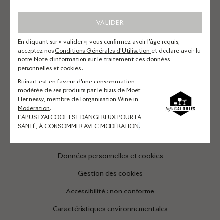
Champagnes
VALIDER
Visites et expériences
En cliquant sur « valider », vous confirmez avoir l’âge requis,
acceptez nos
Conditions Générales d'Utilisation
et déclare avoir lu
Autres questions
notre
Note d’information sur le traitement des données
personnelles et cookies
.
Compte et newsletter
Ruinart est en faveur d'une consommation
Nous contacter
modérée de ses produits par le biais de Moët
Hennessy, membre de l'organisation
Wine in
Moderation
.
L'ABUS D'ALCOOL EST DANGEREUX POUR LA
MENTIONS LÉGALES
SANTÉ, À CONSOMMER AVEC MODÉRATION
.
Conditions générales
Données personnelles et cookies
Gestion des cookies
Accessibilité : non conforme
Caractéristiques environnementales