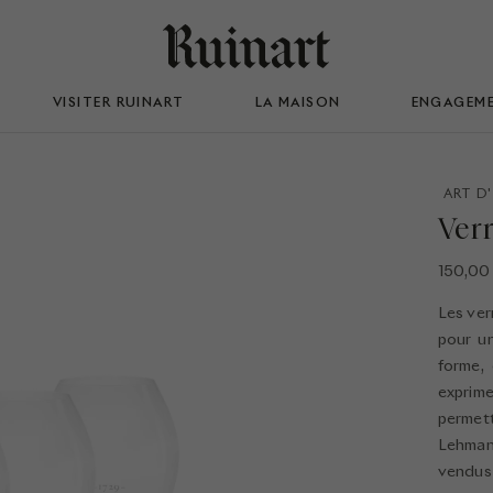
VISITER RUINART
LA MAISON
ENGAGEM
ART D
Ver
150,00
Les ver
pour u
forme, 
exprim
permett
Lehman
vendus 