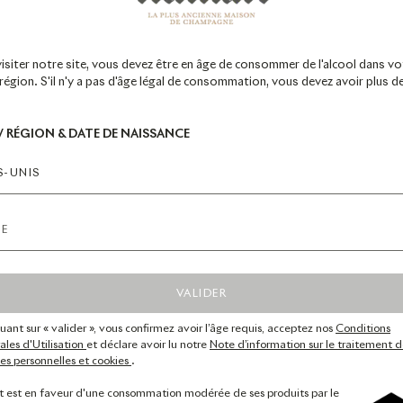
visiter notre site, vous devez être en âge de consommer de l'alcool dans vo
égion. S'il n'y a pas d'âge légal de consommation, vous devez avoir plus d
 / RÉGION & DATE DE NAISSANCE
GNE
NOS COLLECTIONS
ACCESSOIRES DE SERVICE
S-UNIS
La newsletter Ruinart
VALIDER
*Champ obligatoire
quant sur « valider », vous confirmez avoir l’âge requis, acceptez nos
Conditions
les d'Utilisation
et déclare avoir lu notre
Note d’information sur le traitement d
s personnelles et cookies
.
t est en faveur d'une consommation modérée de ses produits par le