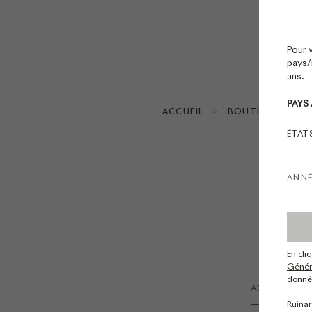
Pour 
pays/r
ans.
PAYS
ACCUEIL
BOUTIQUE EN LI
ÉTAT
En cli
Généra
donnée
Ruinar