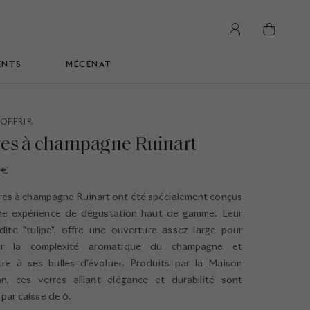
panier
ENTS
MÉCÉNAT
'OFFRIR
res à champagne Ruinart
 €
res à champagne Ruinart ont été spécialement conçus
ne expérience de dégustation haut de gamme. Leur
dite "tulipe", offre une ouverture assez large pour
er la complexité aromatique du champagne et
re à ses bulles d'évoluer. Produits par la Maison
n, ces verres alliant élégance et durabilité sont
par caisse de 6.