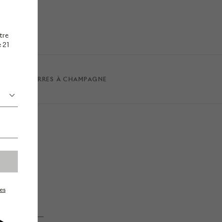
tre
e 21
RUINART VERRES À CHAMPAGNE
es