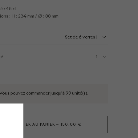
é : 45 cl
ons : H : 234 mm / Ø : 88 mm
set de 6 verres |
té
1
Vous pouvez commander jusqu’à 99 unité(s).
AJOUTER AU PANIER
150,00 €