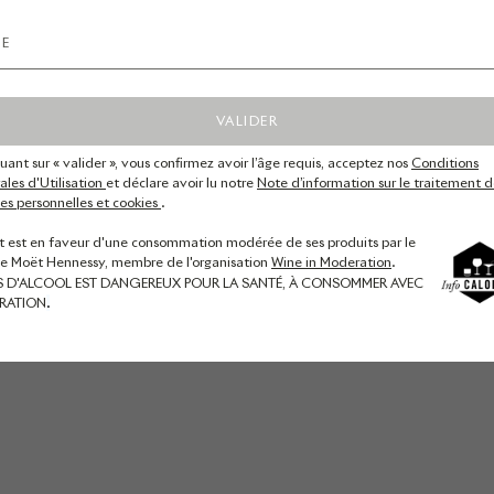
VALIDER
quant sur « valider », vous confirmez avoir l’âge requis, acceptez nos
Conditions
les d'Utilisation
et déclare avoir lu notre
Note d’information sur le traitement d
s personnelles et cookies
.
t est en faveur d'une consommation modérée de ses produits par le
de Moët Hennessy, membre de l'organisation
Wine in Moderation
.
S D'ALCOOL EST DANGEREUX POUR LA SANTÉ, À CONSOMMER AVEC
RATION
.