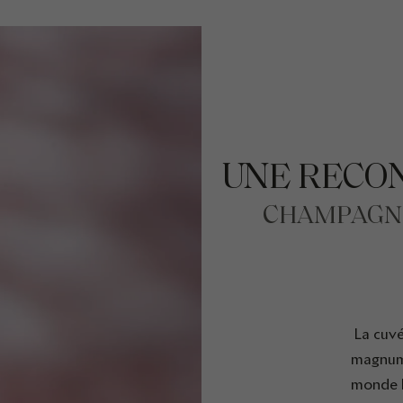
UNE RECO
CHAMPAGNE
La cuv
magnum
monde l