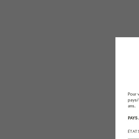
Pour 
pays/r
ans.
PAYS
ÉTAT