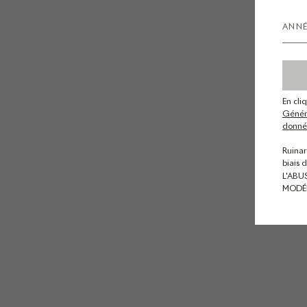
En cli
Généra
donnée
Ruinar
biais 
L'ABU
MODÉ