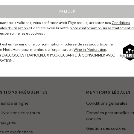
VALIDER
quant sur « valider », vous confirmez avoir l’âge requis, acceptez nos
Conditions
les d'Utilisation
et déclare avoir lu notre
Note d’information sur le traitement d
s personnelles et cookies
.
t est en faveur d'une consommation modérée de ses produits par le
de Moët Hennessy, membre de l'organisation
Wine in Moderation
.
S D'ALCOOL EST DANGEREUX POUR LA SANTÉ, À CONSOMMER AVEC
RATION
.
STIONS FRÉQUENTES
MENTIONS LÉGALES
ande en ligne
Conditions générales
, livraisons et retours
Données personnelles e
cookies
mpagnes
Gestion des cookies
tes et expériences