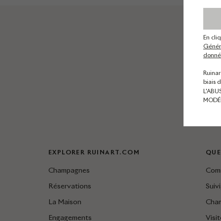
En cli
Généra
donnée
Ruinar
biais 
L'ABU
MODÉ
EXPLORER RUINART.COM
QUE
Champagnes
Comm
Réservations
Suivi
La Maison
Cha
Engagements
Visi