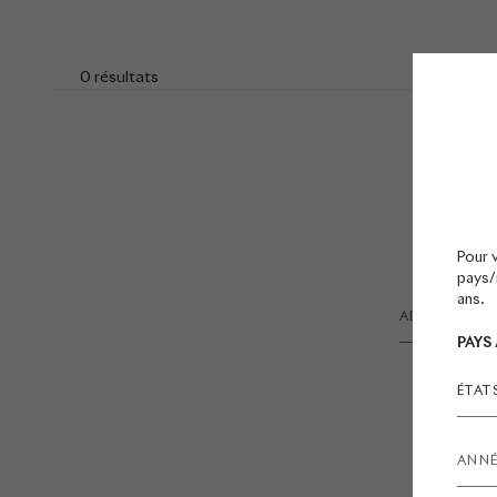
0 résultats
Pour 
pays/r
ans.
PAYS
ÉTAT