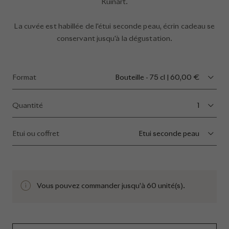
Ruinart.
La cuvée est habillée de l'étui seconde peau, écrin cadeau se
conservant jusqu'à la dégustation.
Format
bouteille - 75 cl | 60,00 €
Quantité
1
Etui ou coffret
etui seconde peau
Vous pouvez commander jusqu’à 60 unité(s).