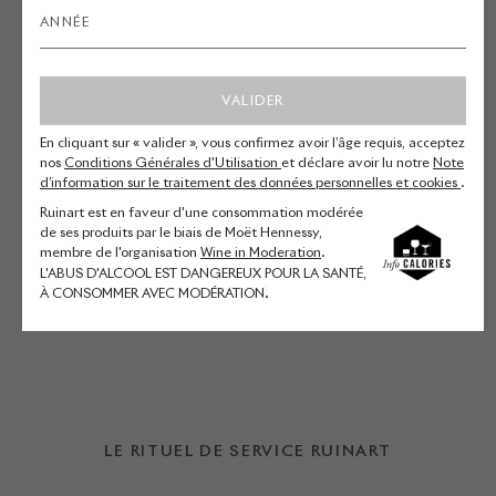
fromage. Découvrez leur recette de
Tarte aux légumes de saison et
fromage de chèvre.
VALIDER
Courgettes jaunes et vertes –
En cliquant sur « valider », vous confirmez avoir l’âge requis, acceptez
nos
Conditions Générales d'Utilisation
et déclare avoir lu notre
Note
Carottes - Chèvre frais – Ricotta -
d’information sur le traitement des données personnelles et cookies
.
Thym
Ruinart est en faveur d'une consommation modérée
de ses produits par le biais de Moët Hennessy,
membre de l'organisation
Wine in Moderation
.
DÉCOUVRIR LA RECETTE
L'ABUS D'ALCOOL EST DANGEREUX POUR LA SANTÉ,
À CONSOMMER AVEC MODÉRATION
.
LE RITUEL DE SERVICE RUINART