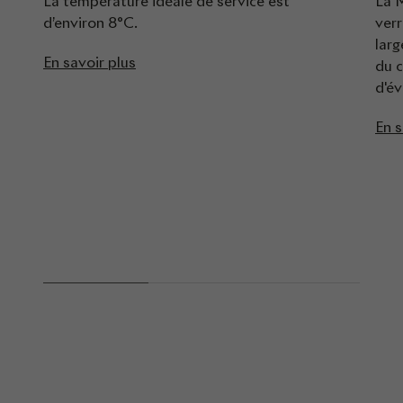
La température idéale de service est
La 
d’environ 8°C.
verr
larg
En savoir plus
du 
d'év
En s