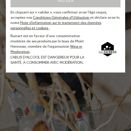
VALIDER
En cliquant sur « valider », vous confirmez avoir l’âge requis,
acceptez nos
Conditions Générales d'Utilisation
et déclare avoir lu
notre
Note d’information sur le traitement des données
personnelles et cookies
.
Ruinart est en faveur d'une consommation
modérée de ses produits par le biais de Moët
Hennessy, membre de l'organisation
Wine in
Moderation
.
L'ABUS D'ALCOOL EST DANGEREUX POUR LA
SANTÉ, À CONSOMMER AVEC MODÉRATION
.