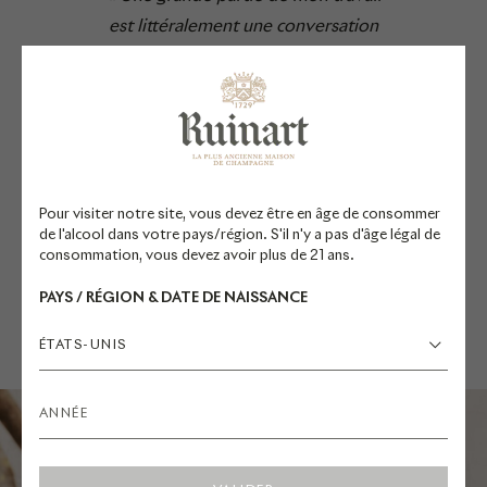
est littéralement une conversation
avec la nature. C’est moi en train de
parler aux plantes et aux animaux ou
essayant d’imaginer ce qu’ils
peuvent dire ou faire. L’écoute, la
compréhension, l’ouverture aux
besoins des autres espèces et à ce
Pour visiter notre site, vous devez être en âge de consommer
de l'alcool dans votre pays/région. S'il n'y a pas d'âge légal de
qu’elles peuvent nous communiquer
consommation, vous devez avoir plus de 21 ans.
».
PAYS / RÉGION & DATE DE NAISSANCE
ÉTATS-UNIS