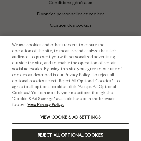
Conditions générales
Données personnelles et cookies
Gestion des cookies
We use cookies and other trackers to ensure the
INFORMATIONS
operation of the site, to measure and analyze the site’s
audience, to present you with personalized advertising
Espace presse
outside the site, and to enable the operation of certain
social networks. By using this site you agree to our use of
cookies as described in our Privacy Policy. To reject all
optional cookies select “Reject All Optional Cookies.” To
agree to all optional cookies, click “Accept All Optional
Cookies.” You can modify your selections though the
“Cookie & Ad Settings” available here or in the browser
footer.
View Privacy Policy.
VIEW COOKIE & AD SETTINGS
L’ABUS D’ALCOOL EST DANGEREUX POUR LA SANTÉ. A
CONSOMMER AVEC MODÉRATION.
REJECT ALL OPTIONAL COOKIES
©2023 RUINART - TOUS DROITS RÉSERVÉS