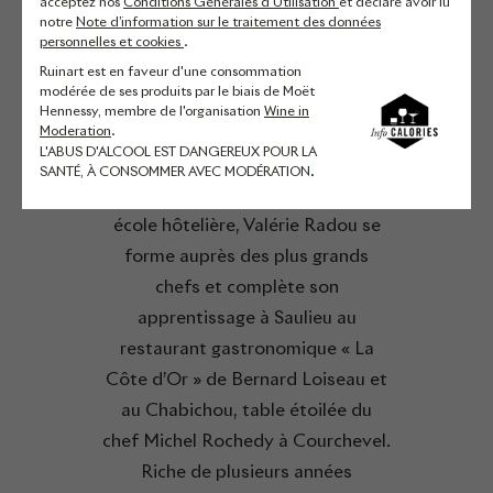
CHEFFE EN RÉSIDENCE
acceptez nos
Conditions Générales d'Utilisation
et déclare avoir lu
notre
Note d’information sur le traitement des données
personnelles et cookies
.
DE LA MAISON
Ruinart est en faveur d'une consommation
RUINART
modérée de ses produits par le biais de Moët
Hennessy, membre de l'organisation
Wine in
Moderation
.
L'ABUS D'ALCOOL EST DANGEREUX POUR LA
SANTÉ, À CONSOMMER AVEC MODÉRATION
.
Après une solide formation en
école hôtelière, Valérie Radou se
forme auprès des plus grands
chefs et complète son
apprentissage à Saulieu au
restaurant gastronomique « La
Côte d’Or » de Bernard Loiseau et
au Chabichou, table étoilée du
chef Michel Rochedy à Courchevel.
Riche de plusieurs années