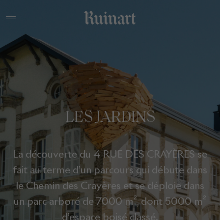
LES JARDINS
La découverte du 4 RUE DES CRAYÈRES se
fait au terme d’un parcours qui débute dans
le Chemin des Crayères et se déploie dans
un parc arboré de 7000 m², dont 5000 m²
d’espace boisé classé.