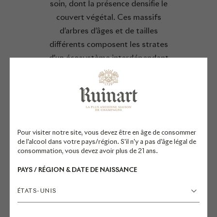
soin, dont la présence densifie le
couvert végétal. Ces massifs
d’arbres d’âges et de tailles
différents composent les strates
d’un écosystème interdépendant
capable d’évoluer librement et de
s’adapter, en grandissant, au
changement climatique.
Ce jardin est l’un des premiers
Pour visiter notre site, vous devez être en âge de consommer
projets en France à bénéficier du
de l'alcool dans votre pays/région. S'il n'y a pas d'âge légal de
consommation, vous devez avoir plus de 21 ans.
label BiodiverCity® Life qui note et
affiche la performance des projets
PAYS / RÉGION & DATE DE NAISSANCE
immobiliers prenant en compte la
ÉTATS-UNIS
biodiversité, reconnaissance de sa
contribution à l’équilibre