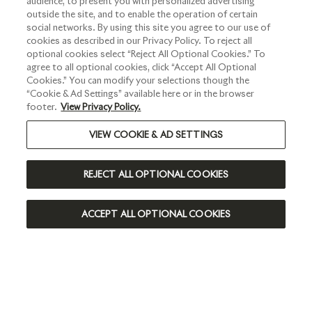
audience, to present you with personalized advertising
outside the site, and to enable the operation of certain
social networks. By using this site you agree to our use of
cookies as described in our Privacy Policy. To reject all
S'INSCRIRE
optional cookies select “Reject All Optional Cookies.” To
agree to all optional cookies, click “Accept All Optional
Cookies.” You can modify your selections though the
“Cookie & Ad Settings” available here or in the browser
footer.
View Privacy Policy.
VIEW COOKIE & AD SETTINGS
REJECT ALL OPTIONAL COOKIES
ACCEPT ALL OPTIONAL COOKIES
EXPLORER RUINART.COM
Champagnes