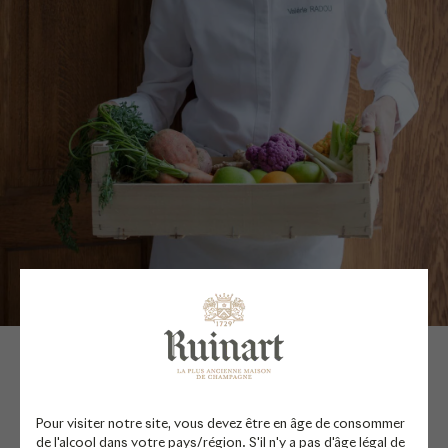
VALÉRIE RADOU
Pour visiter notre site, vous devez être en âge de consommer
CHEFFE EN RÉSIDENCE
de l'alcool dans votre pays/région. S'il n'y a pas d'âge légal de