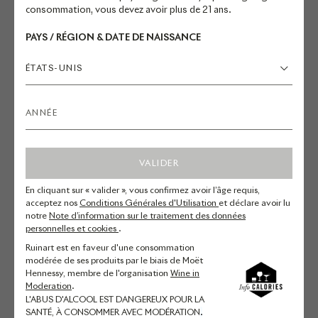
consommation, vous devez avoir plus de 21 ans.
DE LA MAISON
PAYS / RÉGION & DATE DE NAISSANCE
RUINART
ÉTATS-UNIS
Après une solide formation en
école hôtelière, Valérie Radou se
forme auprès des plus grands
VALIDER
chefs et complète son
En cliquant sur « valider », vous confirmez avoir l’âge requis,
apprentissage à Saulieu au
acceptez nos
Conditions Générales d'Utilisation
et déclare avoir lu
restaurant gastronomique « La
notre
Note d’information sur le traitement des données
personnelles et cookies
.
Côte d’Or » de Bernard Loiseau et
Ruinart est en faveur d'une consommation
au Chabichou, table étoilée du
modérée de ses produits par le biais de Moët
chef Michel Rochedy à Courchevel.
Hennessy, membre de l'organisation
Wine in
Moderation
.
Riche de plusieurs années
L'ABUS D'ALCOOL EST DANGEREUX POUR LA
d’expérience, la cheffe décide de se
SANTÉ, À CONSOMMER AVEC MODÉRATION
.