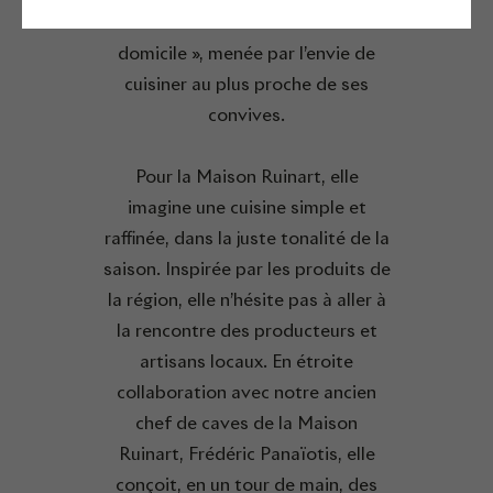
lancer dans le métier de « chef à
domicile », menée par l’envie de
cuisiner au plus proche de ses
convives.
Pour la Maison Ruinart, elle
imagine une cuisine simple et
raffinée, dans la juste tonalité de la
saison. Inspirée par les produits de
la région, elle n’hésite pas à aller à
la rencontre des producteurs et
artisans locaux. En étroite
collaboration avec notre ancien
chef de caves de la Maison
Ruinart, Frédéric Panaïotis, elle
conçoit, en un tour de main, des