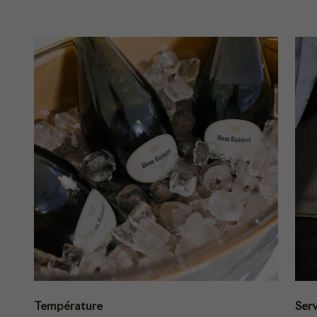
Température
Serv