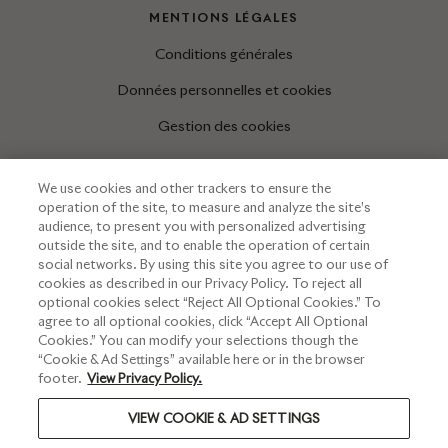
MENTIONS LÉGALES
Conditions générales
Données personnelles et cookies
Gestion des cookies
We use cookies and other trackers to ensure the
INFORMATIONS
operation of the site, to measure and analyze the site’s
audience, to present you with personalized advertising
Espace presse
outside the site, and to enable the operation of certain
social networks. By using this site you agree to our use of
cookies as described in our Privacy Policy. To reject all
optional cookies select “Reject All Optional Cookies.” To
agree to all optional cookies, click “Accept All Optional
Cookies.” You can modify your selections though the
“Cookie & Ad Settings” available here or in the browser
footer.
View Privacy Policy.
VIEW COOKIE & AD SETTINGS
L’ABUS D’ALCOOL EST DANGEREUX POUR LA SANTÉ. A
CONSOMMER AVEC MODÉRATION.