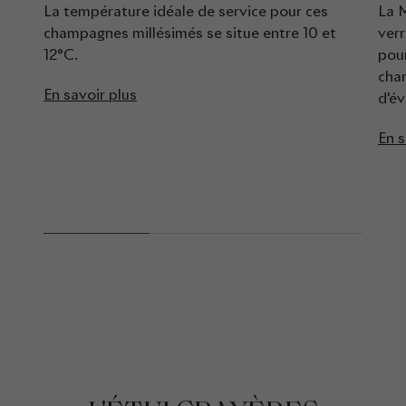
La température idéale de service pour ces
La 
champagnes millésimés se situe entre 10 et
verr
12°C.
pou
cha
En savoir plus
d'év
En s