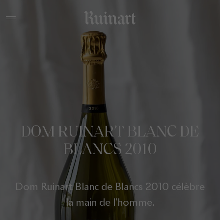
DOM RUINART BLANC DE
BLANCS 2010
Dom Ruinart Blanc de Blancs 2010 célèbre
la main de l’homme.