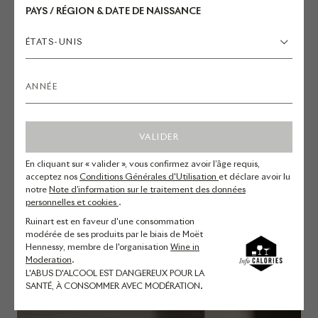
de muscade, la noisette et l’amande torréfiées et
PAYS / RÉGION & DATE DE NAISSANCE
une pointe de café.
ÉTATS-UNIS
EN BOUCHE
Au palais, des arômes de feuille de figuier se
VALIDER
mêlent à des notes de thé noir et d’épices
fraîches. Le vin se prolonge avec une finale
En cliquant sur « valider », vous confirmez avoir l’âge requis,
acceptez nos
Conditions Générales d'Utilisation
et déclare avoir lu
fraîche relevée par une élégante amertume.
notre
Note d’information sur le traitement des données
personnelles et cookies
.
Ruinart est en faveur d'une consommation
modérée de ses produits par le biais de Moët
Hennessy, membre de l'organisation
Wine in
Moderation
.
L'ABUS D'ALCOOL EST DANGEREUX POUR LA
SANTÉ, À CONSOMMER AVEC MODÉRATION
.