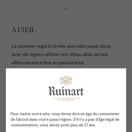
À L'ŒIL
Le premier regard révèle une robe jaune doré,
avec de légers reflets vert d’eau ainsi qu’une
effervescence fine et persistante.
AU NEZ
Le premier nez dévoile une note poudrée, florale
et minérale évoquant l’univers chypré de la
Pour visiter notre site, vous devez être en âge de consommer
parfumerie. Le second nez rassemble des notes
de l'alcool dans votre pays/région. S'il n'y a pas d'âge légal de
consommation, vous devez avoir plus de 21 ans.
toastées et épicées telles que le macis de la noix