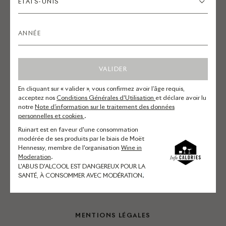
Engagements
ÉTATS-UNIS
Mécénat
QUESTIONS FRÉQUENTES
VALIDER
Commande en ligne
En cliquant sur « valider », vous confirmez avoir l’âge requis,
Suivi, livraisons et retours
acceptez nos
Conditions Générales d'Utilisation
et déclare avoir lu
notre
Note d’information sur le traitement des données
Champagnes
personnelles et cookies
.
Visites et expériences
Ruinart est en faveur d'une consommation
modérée de ses produits par le biais de Moët
Autres questions
Hennessy, membre de l'organisation
Wine in
Moderation
.
Compte et newsletter
L'ABUS D'ALCOOL EST DANGEREUX POUR LA
SANTÉ, À CONSOMMER AVEC MODÉRATION
.
Nous contacter
MENTIONS LÉGALES