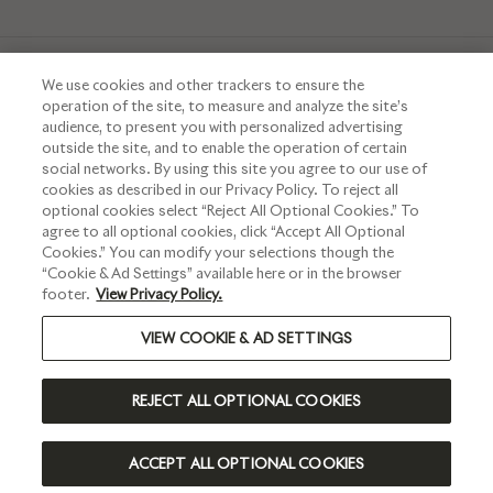
We use cookies and other trackers to ensure the
operation of the site, to measure and analyze the site’s
audience, to present you with personalized advertising
outside the site, and to enable the operation of certain
Interdiction de vente de boissons alcooliques aux mineurs de
social networks. By using this site you agree to our use of
moins de 18 ans.
La preuve de majorité de l’acheteur est exigée au
cookies as described in our Privacy Policy. To reject all
moment de la vente en ligne
optional cookies select “Reject All Optional Cookies.” To
agree to all optional cookies, click “Accept All Optional
CODE DE LA SANTÉ PUBLIQUE.ART L.3342-1 ET L.3353-3
Cookies.” You can modify your selections though the
“Cookie & Ad Settings” available here or in the browser
footer.
View Privacy Policy.
VIEW COOKIE & AD SETTINGS
L'ABUS D’ALCOOL EST DANGEREUX POUR LA SANTÉ, À
CONSOMMER AVEC MODÉRATION
REJECT ALL OPTIONAL COOKIES
©2024 RUINART - TOUS DROITS RÉSERVÉS
FRANCE | FR
ACCEPT ALL OPTIONAL COOKIES